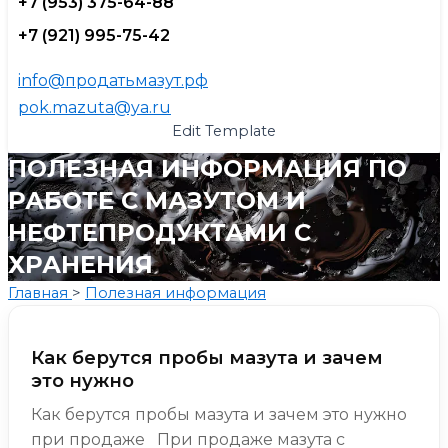
+7 (953) 375-64-88
+7 (921) 995-75-42
info@продатьмазут.рф
pok.mazuta@ya.ru
Edit Template
ПОЛЕЗНАЯ ИНФОРМАЦИЯ ПО
РАБОТЕ С МАЗУТОМ И
НЕФТЕПРОДУКТАМИ С
ХРАНЕНИЯ
Главная
>
Полезная информация
Как берутся пробы мазута и зачем
это нужно
Как берутся пробы мазута и зачем это нужно
при продаже При продаже мазута с