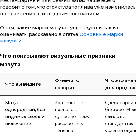
Нестандартный или резкий запах чаще всего
говорит о том, что структура топлива уже изменилась
по сравнению с исходным состоянием.
О том, какие марки мазута существуют и как их
оценивать, рассказано в статье
Основные марки
мазута ↗
Что показывают визуальные признаки
мазута
О чём это
Что это зна
Что вы видите
говорит
для продаж
Мазут
Хранение не
Сделка пройд
однородный, без
привело к
быстрее. Мо
видимых слоёв и
существенному
ожидать
включений
расслоению.
стандартных
Топливо
условий оцен