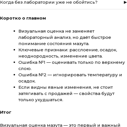
Когда без лаборатории уже не обойтись?
влияют на условия сделки и порядок отгрузки. Честное
информирование покупателя ускоряет процесс.
При крупных объёмах, поставках по договору или если
мазут будет использоваться в технологиях с жёсткими
Коротко о главном
требованиями к топливу.
Визуальная оценка не заменяет
лабораторный анализ, но даёт быстрое
понимание состояния мазута.
Ключевые признаки: расслоение, осадок,
неоднородность, изменение цвета.
Ошибка №1 — оценивать только по верхнему
слою.
Ошибка №2 — игнорировать температуру и
осадок.
Если видны явные изменения, не стоит
затягивать с продажей — свойства будут
только ухудшаться.
Итог
Визуальная оценка мазута — это первый и важный