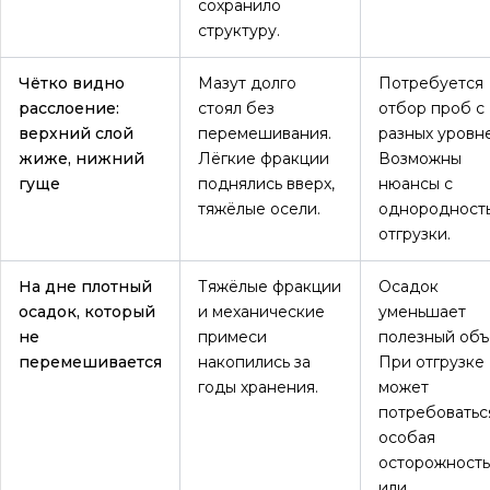
сохранило
структуру.
Чётко видно
Мазут долго
Потребуется
расслоение:
стоял без
отбор проб с
верхний слой
перемешивания.
разных уровн
жиже, нижний
Лёгкие фракции
Возможны
гуще
поднялись вверх,
нюансы с
тяжёлые осели.
однородност
отгрузки.
На дне плотный
Тяжёлые фракции
Осадок
осадок, который
и механические
уменьшает
не
примеси
полезный объ
перемешивается
накопились за
При отгрузке
годы хранения.
может
потребоватьс
особая
осторожность
или