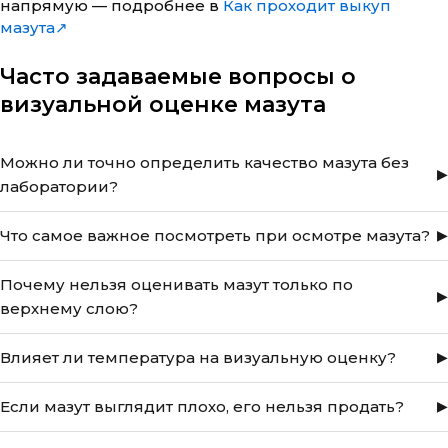
напрямую — подробнее в
Как проходит выкуп
мазута↗
Часто задаваемые вопросы о
визуальной оценке мазута
Можно ли точно определить качество мазута без
лаборатории?
Нет, точные значения можно получить только в
Что самое важное посмотреть при осмотре мазута?
лаборатории. Визуальная оценка даёт общее понимание
состояния и позволяет принять предварительное решение.
Однородность, наличие осадка, расслоение и видимые
Почему нельзя оценивать мазут только по
включения — это основные признаки, которые влияют на
верхнему слою?
дальнейшую оценку.
При хранении происходит расслоение: верхний слой может
Влияет ли температура на визуальную оценку?
выглядеть нормально, а внизу уже есть вода и осадок,
которые сильно влияют на условия сделки.
Да. Холодный мазут выглядит гуще, чем есть на самом деле.
Если мазут выглядит плохо, его нельзя продать?
При подогреве свойства могут восстановиться, поэтому
важно учитывать температуру при осмотре.
Можно. Визуальные признаки не блокируют продажу, но