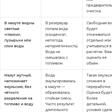
предваритель
очистка.
В мазуте видны
В резервуар
Свободная в
светлые
попала вода
будет
«глазки»,
(конденсат,
откачиваться
пузырьки или
непогода,
отдельно или
слои воды
негерметичность).
учитываться в
Вода не
расчётах. Ва
смешалась с
оценить её
топливом.
объём.
Мазут мутный,
Вода
Такая эмульс
напоминает
эмульгировалась
сложнее в
эмульсию, без
в мазуте —
переработке.
чёткого
образовалась
Оценка буде
разделения на
стойкая смесь.
более
топливо и воду
Часто результат
детальной,
длительного
условия сдел