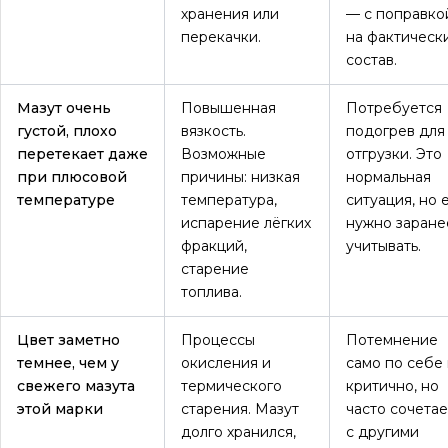
хранения или
— с поправко
перекачки.
на фактическ
состав.
Мазут очень
Повышенная
Потребуется
густой, плохо
вязкость.
подогрев для
перетекает даже
Возможные
отгрузки. Это
при плюсовой
причины: низкая
нормальная
температуре
температура,
ситуация, но 
испарение лёгких
нужно заране
фракций,
учитывать.
старение
топлива.
Цвет заметно
Процессы
Потемнение
темнее, чем у
окисления и
само по себе
свежего мазута
термического
критично, но
этой марки
старения. Мазут
часто сочетае
долго хранился,
с другими