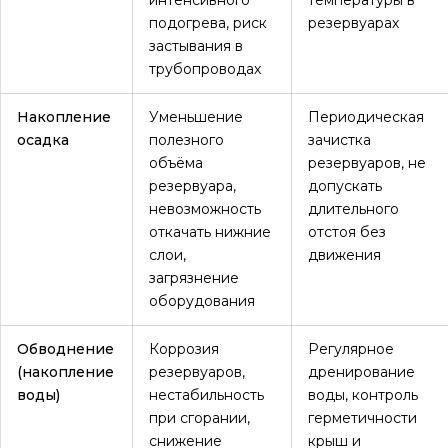
подогрева, риск
резервуарах
застывания в
трубопроводах
Накопление
Уменьшение
Периодическая
осадка
полезного
зачистка
объёма
резервуаров, не
резервуара,
допускать
невозможность
длительного
откачать нижние
отстоя без
слои,
движения
загрязнение
оборудования
Обводнение
Коррозия
Регулярное
(накопление
резервуаров,
дренирование
воды)
нестабильность
воды, контроль
при сгорании,
герметичности
снижение
крыш и