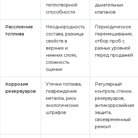
теплотворной
дыхательных
способности
клапанов
Расслоение
Неоднородность
Периодическое
топлива
состава, разница
перемешивание,
свойств в
отбор проб с
верхних и
разных уровней
нижних слоях,
перед продажей
сложность
оценки
Коррозия
Утечки топлива,
Регулярный
резервуаров
повреждение
контроль стенок
металла, риск
резервуаров,
экологических
антикоррозийная
штрафов
защита,
своевременный
ремонт