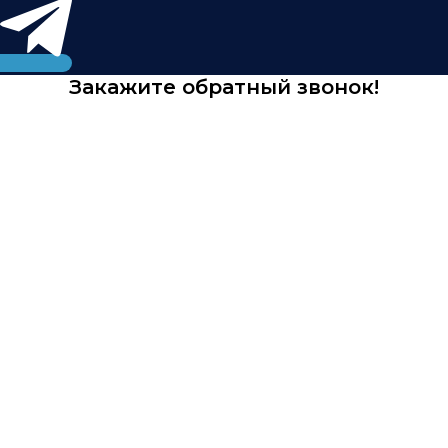
Закажите обратный звонок!
Оставьте свои контактные данные и мы свяжемся с
Вами в ближайшее время.
Нажимая кнопку, вы соглашаетесь с
политикой
конфиденциальности
.