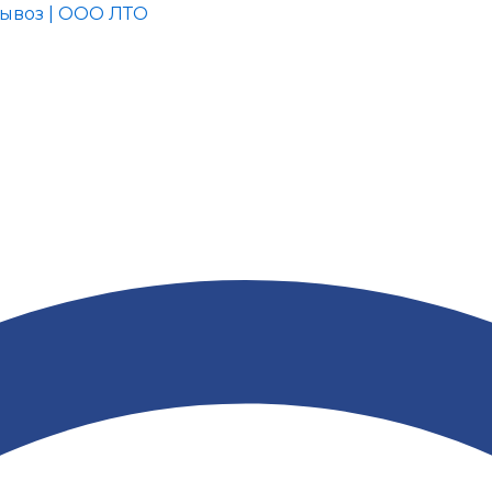
Меню
вывоз | ООО ЛТО