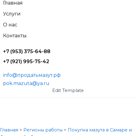
Главная
Услуги
О нас
Контакты
+7 (953) 375-64-88
+7 (921) 995-75-42
info@продатьмазут.рф
pok.mazuta@ya.ru
Edit Template
Покупка и вывоз обводнённого и
некондиционного мазута в
Самаре и Самарской области
Главная
>
Регионы работы
>
Покупка мазута в Самаре и